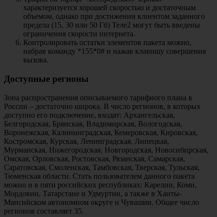
характеризуется хорошей скоростью и достаточным
объемом, однако при достижении клиентом заданного
предела (15, 30 или 50 Гб) Теле2 могут быть введены
ограничения скорости интернета.
Контролировать остатки элементов пакета можно,
набрав команду *155*0# и нажав клавишу совершения
вызова.
Доступные регионы
Зона распространения описываемого тарифного плана в
России – достаточно широка. В число регионов, в которых
доступно его подключение, входят: Архангельская,
Белгородская, Брянская, Владимирская, Вологодская,
Воронежская, Калининградская, Кемеровская, Кировская,
Костромская, Курская, Ленинградская, Липецкая,
Мурманская, Нижегородская, Новгородская, Новосибирская,
Омская, Орловская, Ростовская, Рязанская, Самарская,
Саратовская, Смоленская, Тамбовская, Тверская, Тульская,
Тюменская области. Стать пользователем данного пакета
можно и в пяти российских республиках: Карелии, Коми,
Мордовии, Татарстане и Удмуртии, а также в Ханты-
Мансийском автономном округе и Чувашии. Общее число
регионов составляет 35.