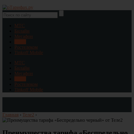
МТС
Билайн
Мегафон
Теле2
Ростелеком
Tinkoff Mobile
МТС
Билайн
Мегафон
Теле2
Ростелеком
Tinkoff Mobile
Главная
›
Теле2
›
Преимущества тарифа «Беспредельно