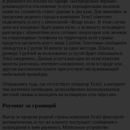
В роуминге по России на тарифе «Беспредельно черный»
рекомендуется отключение услуги переадресации вызовов,
иначе их стоимость станет дороже в два раза. Для экономии за
пределами родного города в компании Теле2 советуют
подключать услугу с абонплатой «Везде ноль». В этом случае
цена все входящих будет равна нулю, а за минуту исходящего
разговора с абонентами всех сотовых операторов или звонков
на стационарные телефоны на территории всей страны
придется заплатить всего лишь 2 рубля. Текстовые сообщения
обойдутся в 2 рубля 50 копеек за один месседж. Плата в
размере 3 рублей за пользование услугой будет списываться
Tele2 ежедневно. Данная услуга выгодна по всем пунктам:
минуты разговора, интернет-соединение, если в городе или
другом населенном пункте присутствует обслуживающий
мобильный провайдер.
Отправляясь туда, где отсутствует оператор Теле2, а интернет
там жизненно необходим, целесообразнее воспользоваться
местной связью и выходить во всемирную сеть через нее.
Роуминг за границей
Выезд за пределы родной страны компания Теле2 фиксирует
автоматически, и тут же клиенту поступают сообщения о
нахождении в зоне роуминга. Мобильное устройство