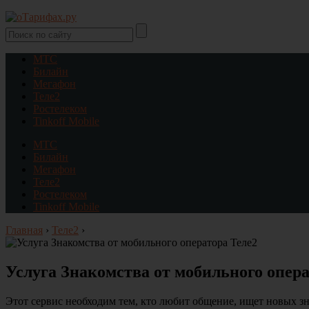
МТС
Билайн
Мегафон
Теле2
Ростелеком
Tinkoff Mobile
МТС
Билайн
Мегафон
Теле2
Ростелеком
Tinkoff Mobile
Главная
›
Теле2
›
Услуга Знакомства от мобильного опера
Этот сервис необходим тем, кто любит общение, ищет новых зн