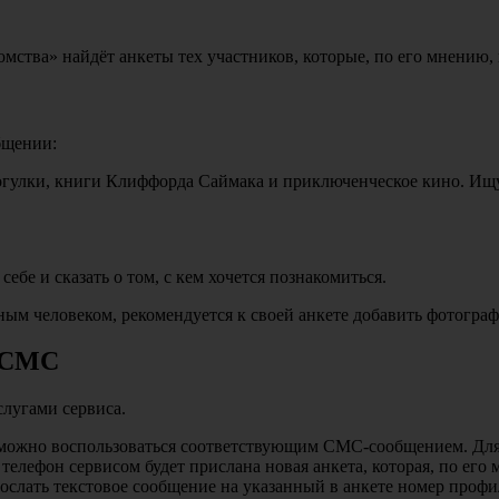
тва» найдёт анкеты тех участников, которые, по его мнению, н
бщении:
огулки, книги Клиффорда Саймака и приключенческое кино. Ищу
себе и сказать о том, с кем хочется познакомиться.
ым человеком, рекомендуется к своей анкете добавить фотограф
ю СМС
слугами сервиса.
 можно воспользоваться соответствующим СМС-сообщением. Для 
телефон сервисом будет прислана новая анкета, которая, по его
послать текстовое сообщение на указанный в анкете номер про