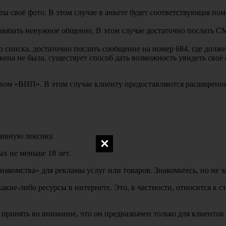
ты своё фото. В этом случае в анкете будет соответствующая пом
 навязать ненужное общение. В этом случае достаточно послать 
списка, достаточно послать сообщение на номер 684, где долже
жена не была, существует способ дать возможность увидеть своё 
овом «ВИП». В этом случае клиенту предоставляются расширенны
тивную лексику.
ых не меньше 18 лет.
акомства» для рекламы услуг или товаров. Знакомьтесь, но не з
акие-либо ресурсы в интернете. Это, в частности, относится к 
жно принять во внимание, что он предназначен только для клиенто