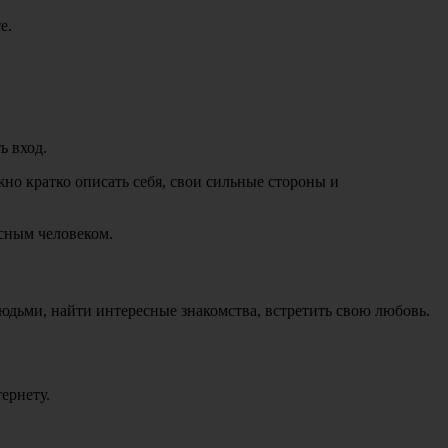
е.
ь вход.
жно кратко описать себя, свои сильные стороны и
есным человеком.
дьми, найти интересные знакомства, встретить свою любовь.
ернету.