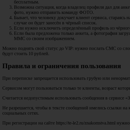
бесплатным.
Возможна ситуация, когда владелец профиля дал для анке
фото, нужно отправить команду ФОТО.
Бывает, что человеку докучает клиент сервиса, стараясь
случае он будет занесён в чёрный список.
Если нужно исключить определённый профиль из чёрного 
Если была предложена только анкета, а фотография загру
ММС со своим изображением.
Можно поднять свой статус до VIP: нужно послать СМС со сл
будут стоить 10 рублей.
Правила и ограничения пользования
При переписке запрещается использовать грубую или ненорма
Сервисом могут пользоваться только те клиенты, возраст котор
Считается недопустимым использовать сообщения в сервисе «Зн
Не разрешается, чтобы в тексте сообщений имелись ссылки на к
социальных сетях.
При регистрации на сайте https://te-le2.ru/znakomstva.html ну