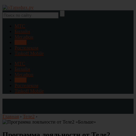
МТС
Билайн
Мегафон
Теле2
Ростелеком
Tinkoff Mobile
МТС
Билайн
Мегафон
Теле2
Ростелеком
Tinkoff Mobile
Главная
›
Теле2
›
Программа лояльности от Теле2