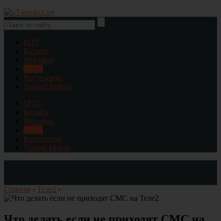
МТС
Билайн
Мегафон
Теле2
Ростелеком
Tinkoff Mobile
МТС
Билайн
Мегафон
Теле2
Ростелеком
Tinkoff Mobile
Главная
›
Теле2
›
Что делать если не приходят СМС на