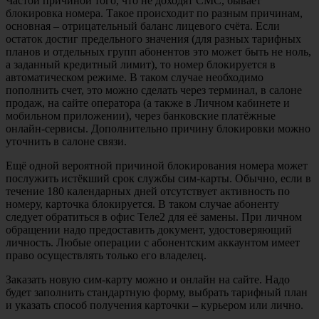
Частой причиной того, что не доходят СМС, бывает
блокировка номера. Такое происходит по разным причинам,
основная – отрицательный баланс лицевого счёта. Если
остаток достиг предельного значения (для разных тарифных
планов и отдельных групп абонентов это может быть не ноль,
а заданный кредитный лимит), то номер блокируется в
автоматическом режиме. В таком случае необходимо
пополнить счет, это можно сделать через терминал, в салоне
продаж, на сайте оператора (а также в Личном кабинете и
мобильном приложении), через банковские платёжные
онлайн-сервисы. Дополнительно причину блокировки можно
уточнить в салоне связи.
Ещё одной вероятной причиной блокирования номера может
послужить истёкший срок службы сим-карты. Обычно, если в
течение 180 календарных дней отсутствует активность по
номеру, карточка блокируется. В таком случае абоненту
следует обратиться в офис Теле2 для её замены. При личном
обращении надо предоставить документ, удостоверяющий
личность. Любые операции с абонентским аккаунтом имеет
право осуществлять только его владелец.
Заказать новую сим-карту можно и онлайн на сайте. Надо
будет заполнить стандартную форму, выбрать тарифный план
и указать способ получения карточки – курьером или лично.