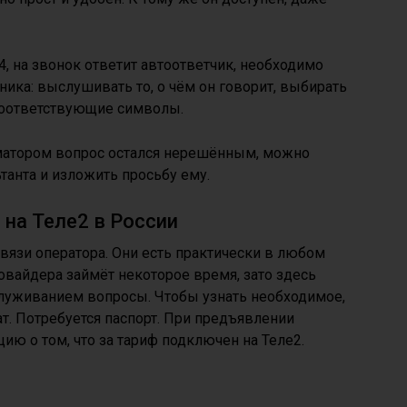
, на звонок ответит автоответчик, необходимо
ика: выслушивать то, о чём он говорит, выбирать
соответствующие символы.
матором вопрос остался нерешённым, можно
танта и изложить просьбу ему.
 на Теле2 в России
связи оператора. Они есть практически в любом
овайдера займёт некоторое время, зато здесь
луживанием вопросы. Чтобы узнать необходимое,
т. Потребуется паспорт. При предъявлении
ию о том, что за тариф подключен на Теле2.