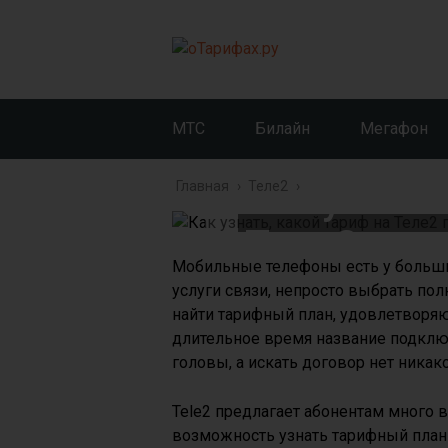
МТС
Билайн
Мегафон
Как узнать
Главная
›
Теле2
›
Теле2 по 
Мобильные телефоны есть у больши
услуги связи, непросто выбрать по
найти тарифный план, удовлетворяю
длительное время название подключ
головы, а искать договор нет никак
Tele2 предлагает абонентам много 
возможность узнать тарифный план 