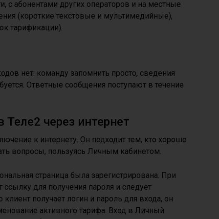
ти, с абонентами других операторов и на местные
ения (короткие текстовые и мультимедийные),
ок тарификации).
одов нет: команду запомнить просто, сведения
ебуется. Ответные сообщения поступают в течение
в Теле2 через интернет
лючение к интернету. Он подходит тем, кто хорошо
ать вопросы, пользуясь Личным кабинетом.
сональная страница была зарегистрирована. При
 ссылку для получения пароля и следует
клиент получает логин и пароль для входа, он
менование активного тарифа. Вход в Личный