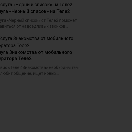
луга «Черный список» на Теле2
уга «Черный список» от Теле2 поможет
авиться от надоедливых звонков...
луга Знакомства от мобильного
ератора Теле2
вис «Теле2 Знакомства» необходим тем,
 любит общение, ищет новых...