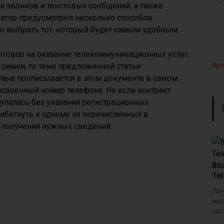
и звонков и текстовых сообщений, а также
ратор предусмотрел несколько способов
о выбрать тот, который будет самым удобным.
договор на оказание телекоммуникационных услуг,
Ар
симки, то тема предложенной статьи
лана прописывается в этом документе в самом
рисвоенный номер телефона. Но если контракт
купалась без указания регистрационных
рибегнуть к одному из перечисленных в
получения нужных сведений.
Во
Tel
Лич
мас
сво