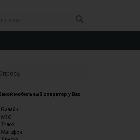
Опросы
Какой мобильный оператор у Вас
Билайн
МТС
Теле2
Мегафон
Другое