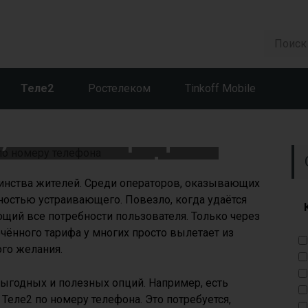
Теле2
Ростелеком
Tinkoff Mobile
, какой тариф на
номеру телефона
нства жителей. Среди операторов, оказывающих
лностью устраивающего. Повезло, когда удаётся
щий все потребности пользователя. Только через
ённого тарифа у многих просто вылетает из
ого желания.
выгодных и полезных опций. Например, есть
Теле2 по номеру телефона. Это потребуется,