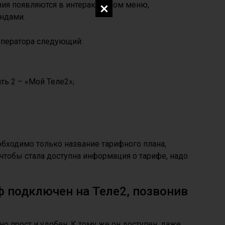
ния появляются в интерактивном меню,
ндами.
оператора следующий:
ть 2 – «Мой Теле2»;
обходимо только название тарифного плана,
 чтобы стала доступна информация о тарифе, надо
ф подключен на Теле2, позвонив
о прост и удобен. К тому же он доступен, даже