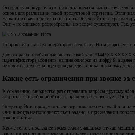
Основным конкурентным предложением на рынке отечественных
основа для реализации такой продуктовой стратегии. Отличная
маркетинговая политика оператора. Обычно Йота не рекламирует
Они – не слишком разнообразны, но все же существуют. Так, у
Попрошайка на всех операторов с телефона Йота разрешена п
Для отправки необходимо ввести такой код: *144*XXXXXXXXXX
идентификатора абонента, начинающегося на цифру 9, а далее 
человек на другом конце провода ждет звонка, поскольку у него
Какие есть ограничения при звонке за с
К сожалению, множество раз отправлять запросы другому абоне
запросов. Способов обойти это правило не существует. Растра
Оператор Йота придумал такое ограничение не случайно и не «и
Они никогда не пополняют свой баланс, а при желании поболт
«экономисты».
Кроме того, в последнее время стали учащаться случаи мошенн
часто, ничего не подозревающий абонент перезванивал на нез