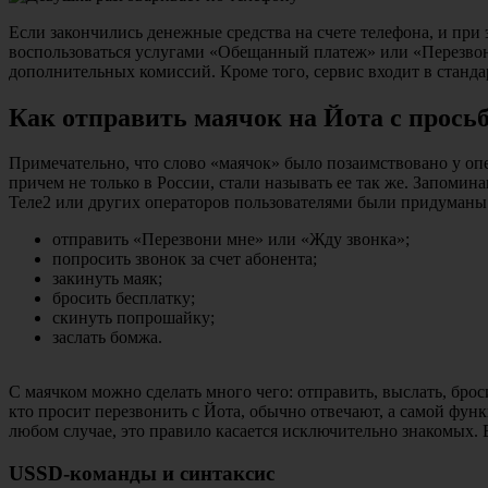
Если закончились денежные средства на счете телефона, и при
воспользоваться услугами «Обещанный платеж» или «Перезвони
дополнительных комиссий. Кроме того, сервис входит в станда
Как отправить маячок на Йота с прось
Примечательно, что слово «маячок» было позаимствовано у опе
причем не только в России, стали называть ее так же. Запоми
Теле2 или других операторов пользователями были придуманы 
отправить «Перезвони мне» или «Жду звонка»;
попросить звонок за счет абонента;
закинуть маяк;
бросить бесплатку;
скинуть попрошайку;
заслать бомжа.
С маячком можно сделать много чего: отправить, выслать, броси
кто просит перезвонить с Йота, обычно отвечают, а самой функ
любом случае, это правило касается исключительно знакомых. Е
USSD-команды и синтаксис