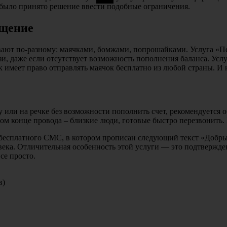
у было принято решение ввести подобные ограничения.
бщение
ают по-разному: маячками, бомжами, попрошайками. Услуга «П
зи, даже если отсутствует возможность пополнения баланса. Усл
 имеет право отправлять маячок бесплатно из любой страны. И н
у или на речке без возможности пополнить счет, рекомендуется 
ом конце провода – близкие люди, готовые быстро перезвонить. 
бесплатного СМС, в котором прописан следующий текст «Добрый
ловека. Отличительная особенность этой услуги — это подтвер
се просто.
в)