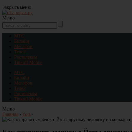
Закрыть меню
Меню
МТС
Билайн
Мегафон
Теле2
Ростелеком
Tinkoff Mobile
МТС
Билайн
Мегафон
Теле2
Ростелеком
Tinkoff Mobile
Меню
Главная
›
Yota
›
Как отправить маячок с Йоты другому ч