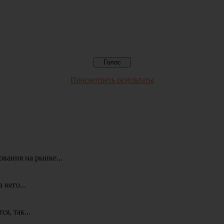
Просмотреть результаты
вания на рынке...
 него...
я, так...