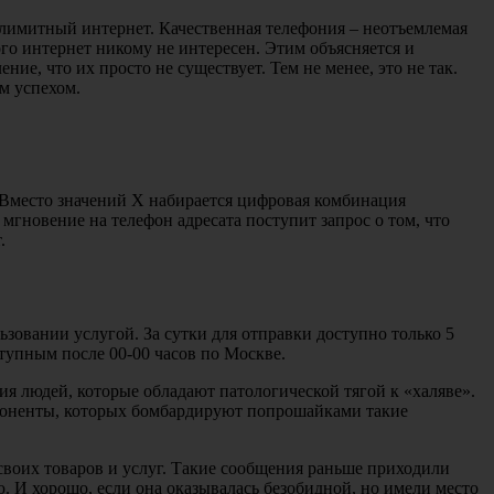
лимитный интернет. Качественная телефония – неотъемлемая
ого интернет никому не интересен. Этим объясняется и
е, что их просто не существует. Тем не менее, это не так.
м успехом.
 Вместо значений X набирается цифровая комбинация
мгновение на телефон адресата поступит запрос о том, что
.
ьзовании услугой. За сутки для отправки доступно только 5
тупным после 00-00 часов по Москве.
ия людей, которые обладают патологической тягой к «халяве».
 абоненты, которых бомбардируют попрошайками такие
 своих товаров и услуг. Такие сообщения раньше приходили
 И хорошо, если она оказывалась безобидной, но имели место