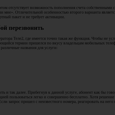
 этом отсутствует возможность пополнения счета собственными 
 мне». Отличительной особенностью второго варианта является
ртный пакет и не требует активации.
бой перезвонить
ратора Теле2, где имеется точно такая же функция. Чтобы не ус
нающийся термин пришелся по вкусу владельцам мобильных телеф
различные названия для услуги:
ть и так далее. Прибегнув к данной услуге, абонент как бы говор
цией пользоваться легко и совершенно бесплатно. Хотя решение 
сли запрос пришел с неизвестного номера, реагировать на него 