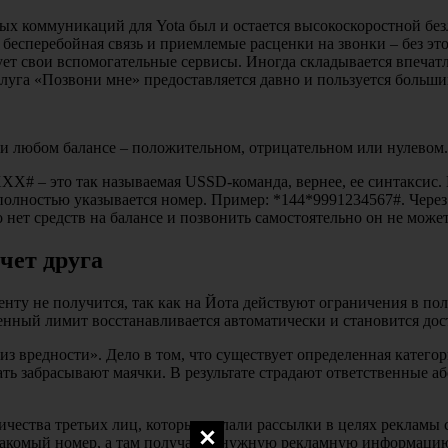
 коммуникаций для Yota был и остается высокоскоростной без
 бесперебойная связь и приемлемые расценки на звонки – без эт
 свои вспомогательные сервисы. Иногда складывается впечатлени
слуга «Позвони мне» предоставляется давно и пользуется больши
ри любом балансе – положительном, отрицательном или нулевом.
# – это так называемая USSD-команда, вернее, ее синтаксис.
полностью указывается номер. Пример: *144*9991234567#. Через 
 нет средств на балансе и позвонить самостоятельно он не может
чет друга
нту не получится, так как на Йота действуют ограничения в пол
ченный лимит восстанавливается автоматически и становится дос
з вредности». Дело в том, что существует определенная категор
ать забрасывают маячки. В результате страдают ответственные
ичества третьих лиц, которые делали рассылки в целях рекламы
накомый номер, а там получал ненужную рекламную информацию.