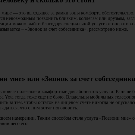
м мире — это выходящее за рамки зоны комфорта обстоятельство
ится невозможным позвонить близким, коллегам или друзьям, за
туации можно выйти благодаря специальной услуге от оператора 
азывается – «Звонок за счет собеседника», рассмотрено ниже.
ни мне» или «Звонок за счет собеседник
 новые полезные и комфортные для абонентов услуги. Раньше б
ра Yota тогда тоже еще не было. Владельцы мобильных телефоно
ь за тем, чтобы остаток на лицевом счете никогда не опускалс
адаться, что с ним хотят поговорить.
воем намерении. Таким способом стала услуга «Позвони мне» от
авившего его.