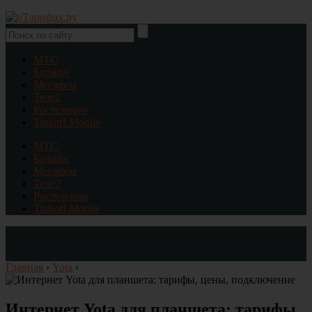
МТС
Билайн
Мегафон
Теле2
Ростелеком
Tinkoff Mobile
МТС
Билайн
Мегафон
Теле2
Ростелеком
Tinkoff Mobile
Главная
›
Yota
›
Интернет Yota для планшета: тарифы,