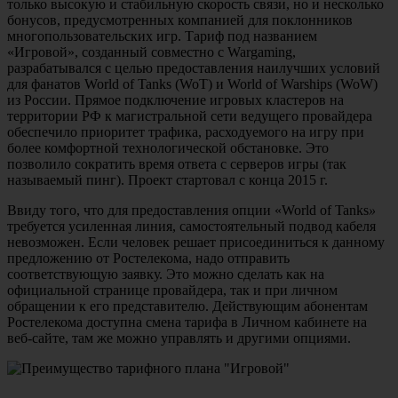
только высокую и стабильную скорость связи, но и несколько
бонусов, предусмотренных компанией для поклонников
многопользовательских игр. Тариф под названием
«Игровой», созданный совместно с Wargaming,
разрабатывался с целью предоставления наилучших условий
для фанатов World of Tanks (WoT) и World of Warships (WoW)
из России. Прямое подключение игровых кластеров на
территории РФ к магистральной сети ведущего провайдера
обеспечило приоритет трафика, расходуемого на игру при
более комфортной технологической обстановке. Это
позволило сократить время ответа с серверов игры (так
называемый пинг). Проект стартовал с конца 2015 г.
Ввиду того, что для предоставления опции «World of Tanks
»
требуется усиленная линия, самостоятельный подвод кабеля
невозможен. Если человек решает присоединиться к данному
предложению от Ростелекома, надо отправить
соответствующую заявку. Это можно сделать как на
официальной странице провайдера, так и при личном
обращении к его представителю. Действующим абонентам
Ростелекома доступна смена тарифа в Личном кабинете на
веб-сайте, там же можно управлять и другими опциями.