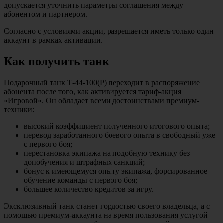
допускается уточнить параметры соглашения между
абонентом и партнером.
Согласно с условиями акции, разрешается иметь только один
аккаунт в рамках активации.
Как получить танк
Подарочный танк Т-44-100(Р) переходит в распоряжение
абонента после того, как активируется тариф-акция
«Игровой». Он обладает всеми достоинствами премиум-
техники:
высокий коэффициент полученного итогового опыта;
перевод заработанного боевого опыта в свободный уже
с первого боя;
перестановка экипажа на подобную технику без
допобучения и штрафных санкций;
бонус к имеющемуся опыту экипажа, форсированное
обучение команды с первого боя;
большее количество кредитов за игру.
Эксклюзивный танк станет гордостью своего владельца, а с
помощью премиум-аккаунта на время пользования услугой –