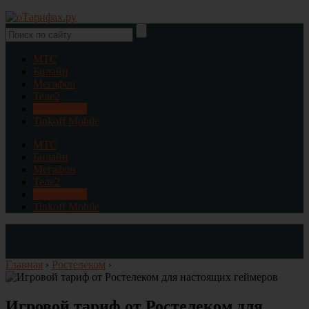
МТС
Билайн
Мегафон
Теле2
Ростелеком
Tinkoff Mobile
МТС
Билайн
Мегафон
Теле2
Ростелеком
Tinkoff Mobile
Главная
›
Ростелеком
›
Игровой тариф от Ростелеком для