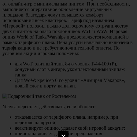
от онлайн-игр с минимальным пингом. При необходимости,
выполняется оперативное обновление виртуальных
площадок, благодаря чему повышается комфорт
использования всех кластеров. Тариф под названием
«Игровой» положил начало долгосрочному сотрудничеству
двух гигантов на благо поклонников WoT и WoW. Игровая
опция World of Tanks/Warships предоставляется компанией в
рамках тарифного плана. Цена услуги изначально включена в
тарификацию и не требует дополнительной оплаты. По
условиям акции игрокам положены:
для WoT: элитный танк 8-го уровня T-44-100 (Р),
бонусный слот в ангаре, укомплектованный экипаж
танка;
Для WoW: крейсер 6-го уровня «Адмирал Макаров»,
новый слот в порту, капитан.
Услуга перестает действовать, если абонент:
отказывается от тарифного плана, например, при
переходе на другой;
деактивирует опцию, удаляет свой игровой аккаунт;
приостанавливает действие предложения