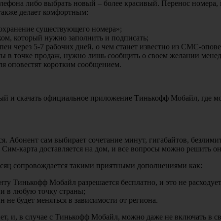
елефона либо выбрать новый – более красивый. Перенос номера, 
также делает комфортным:
Сохранение существующего номера»;
ком, который нужно заполнить и подписать;
ен через 5-7 рабочих дней, о чем станет известно из СМС-опове
ы в точке продаж, нужно лишь сообщить о своем желании менедж
еля оповестят коротким сообщением.
ый и скачать официальное приложение Тинькофф Мобайл, где мо
ься. Абонент сам выбирает сочетание минут, гигабайтов, безли
 Сим-карта доставляется на дом, и все вопросы можно решить о
есяц сопровождается такими приятными дополнениями как:
нту Тинькофф Мобайл разрешается бесплатно, и это не расходу
 и в любую точку страны;
н не будет меняться в зависимости от региона.
т, и, в случае с Тинькофф Мобайл, можно даже не включать в с