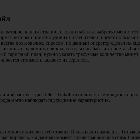
айл
раторов, как ни странно, сложно найти и выбрать именно тот т
рмат, который приятно удивит потребителей и будет пользоватьс
е всегда пользовались спросом, но данный оператор сделал их 
 начиная с нуля минут звонков и нуля гигабайт интернета. Для 
й тарифный план, нужно указать требуемые количество минут д
ивается стоимость каждого из сервисов.
и инфраструктуры Tele2. Tinkoff использует все мощности прова
города могло наблюдаться ухудшение характеристик.
ока не могут жители всей страны. Изначально сим-карты Тинько
и расширялась. На данный момент сотовая мобильная связь Тин