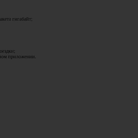
акета гигабайт;
оездки;
ьном приложении.