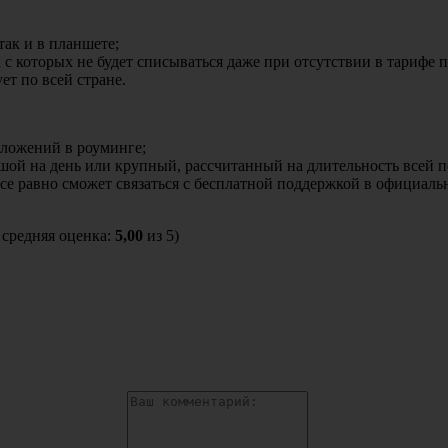
так и в планшете;
 с которых не будет списываться даже при отсутствии в тарифе п
ет по всей стране.
ложений в роуминге;
ой на день или крупный, рассчитанный на длительность всей п
 все равно сможет связаться с бесплатной поддержкой в официал
, средняя оценка:
5,00
из 5)