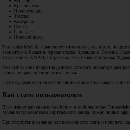
Кургане;
Красноярске;
Новокузнецке;
Томске;
Кемерово;
Омске;
Барнауле;
Новосибирске.
Тинькофф Мобайл гарантирует отличную связь и зону покрытия
абонентом в Хакасии, Архангельске, Чувашии и Тюмени. Красно
Татарстаном, ХМАО, Петрозаводском, Башкортостаном, Мурма
Уже сейчас зона покрытия данного сотового оператора распрос
работы по расширению этого списка.
Поэтому, даже если на сегодняшний день житель какого-либо го
Как стать пользователем
Всем известный своими удобством и мобильностью Тинькофф с
Мобайл пользователем виртуального банка, нужно лишь в офиц
При отсутствии желания или возможности ехать и покупать к