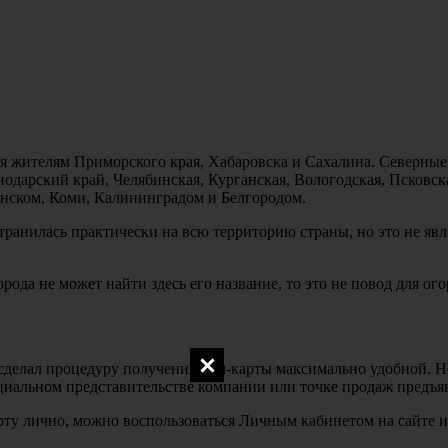
 жителям Приморского края, Хабаровска и Сахалина. Северные г
дарский край, Челябинская, Курганская, Вологодская, Псковска
нском, Коми, Калининградом и Белгородом.
транилась практически на всю территорию страны, но это не яв
рода не может найти здесь его название, то это не повод для ог
делал процедуру получения сим-карты максимально удобной. Не
иальном представительстве компании или точке продаж предъяв
арту лично, можно воспользоваться Личным кабинетом на сайте