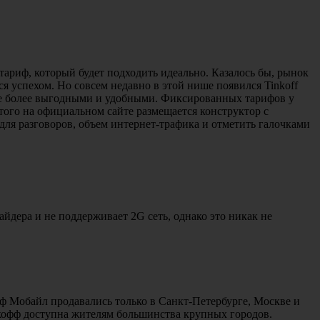
ариф, который будет подходить идеально. Казалось бы, рынок
я успехом. Но совсем недавно в этой нише появился Tinkoff
еще более выгодными и удобными. Фиксированных тарифов у
этого на официальном сайте размещается конструктор с
ля разговоров, объем интернет-трафика и отметить галочками
йдера и не поддерживает 2G сеть, однако это никак не
фф Мобайл продавались только в Санкт-Петербурге, Москве и
ькофф доступна жителям большинства крупных городов.