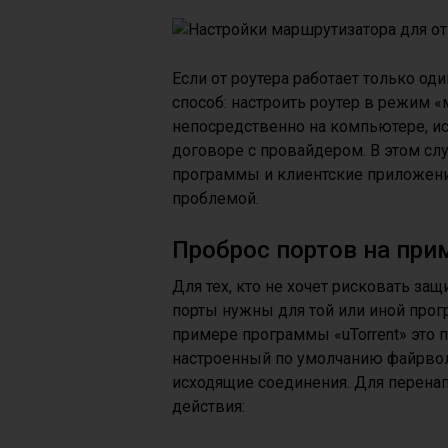
Если от роутера работает только о
способ: настроить роутер в режим 
непосредственно на компьютере, ис
договоре с провайдером. В этом сл
программы и клиентские приложени
проблемой.
Проброс портов на при
Для тех, кто не хочет рисковать за
порты нужны для той или иной прог
примере программы «uTorrent» это по
настроенный по умолчанию файрвол
исходящие соединения. Для перена
действия: