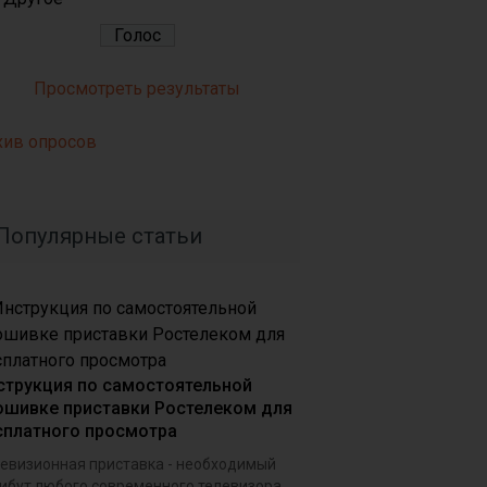
Просмотреть результаты
хив опросов
Популярные статьи
струкция по самостоятельной
ошивке приставки Ростелеком для
сплатного просмотра
евизионная приставка - необходимый
ибут любого современного телевизора,