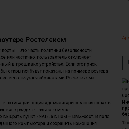
Ар
роутере Ростелеком
 порты – это часть политики безопасности
се или частично, пользователь отключает
ный в прошивке устройства. Если этот риск
бы открытия будут показаны на примере роутера
роко используется абонентами Ростелекома
Ин
 в активации опции «демилитаризованная зона» в
пр
лается в разделе главного меню
бе
выбрать пункт «NAT», а в нем – DMZ-хост. В поле
 данного компьютера и сохранить изменения.
Тел
атр