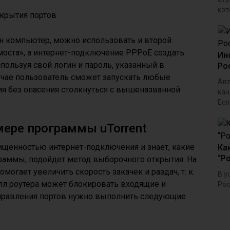
кот
дин компьютер, можно использовать и второй
«моста», а интернет-подключение PPPoE создать
Ин
пользуя свой логин и пароль, указанный в
Ро
учае пользователь сможет запускать любые
Авт
я без опасения столкнуться с вышеназванной
кан
Если
мере программы uTorrent
щищенностью интернет-подключения и знает, какие
Ка
“Р
раммы, подойдет метод выборочного открытия. На
могает увеличить скорость закачек и раздач, т. к.
В у
л роутера может блокировать входящие и
Рос
правления портов нужно выполнить следующие