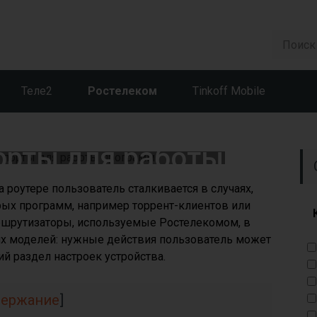
Теле2
Ростелеком
Tinkoff Mobile
Ростелеком: как
орты для работы
рограмм
 роутере пользователь сталкивается в случаях,
рых программ, например торрент-клиентов или
аршрутизаторы, используемые Ростелекомом, в
их моделей: нужные действия пользователь может
й раздел настроек устройства.
держание
]