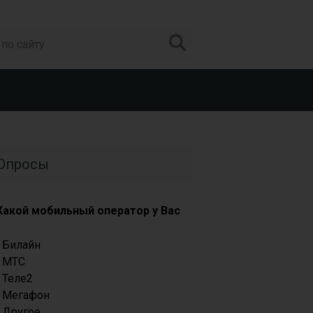
Опросы
Какой мобильный оператор у Вас
Билайн
МТС
Теле2
Мегафон
Другое