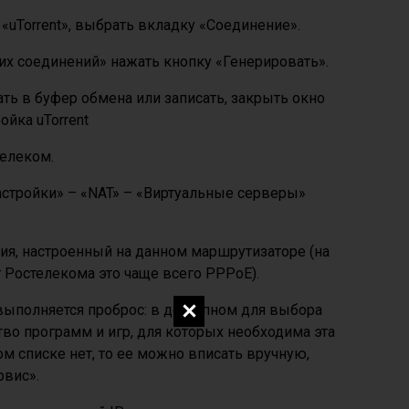
«uTorrent», выбрать вкладку «Соединение».
их соединений» нажать кнопку «Генерировать».
ь в буфер обмена или записать, закрыть окно
телеком.
стройки» – «NAT» – «Виртуальные серверы»
я, настроенный на данном маршрутизаторе (на
Ростелекома это чаще всего PPPoE).
 выполняется проброс: в доступном для выбора
во программ и игр, для которых необходима эта
том списке нет, то ее можно вписать вручную,
рвис».