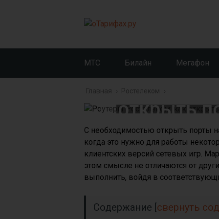
МТС
Билайн
Мегафон
Роутеры 
Главная
›
Ростелеком
›
открыть п
п
С необходимостью открыть порты на
когда это нужно для работы некото
клиентских версий сетевых игр. М
этом смысле не отличаются от друг
выполнить, войдя в соответствующи
Содержание
[
свернуть со