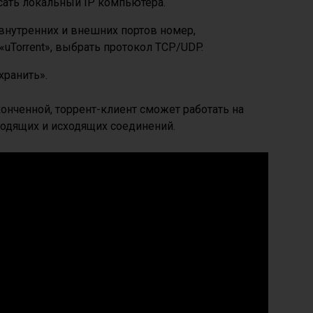
сать локальный IP компьютера.
 внутренних и внешних портов номер,
uTorrent», выбрать протокол TCP/UDP.
ранить».
онченной, торрент-клиент сможет работать на
ходящих и исходящих соединений.