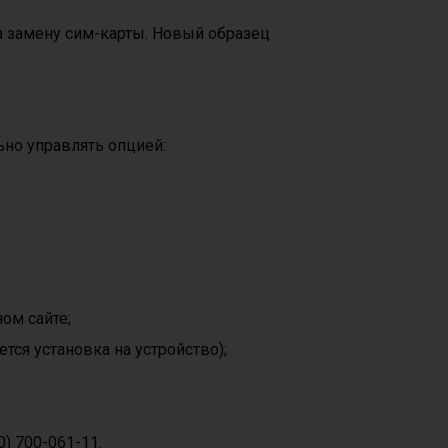
а замену сим-карты. Новый образец
но управлять опцией:
ом сайте;
тся установка на устройство);
) 700-061-11.