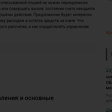
с описываемой опцией не нужно периодически
 или совершать вызов: состояние счета находится
ершены действия. Предложение будет интересно
 расходов и остаток средств на счете. Что
 кого рассчитан, и как осуществлять управление
Ар
Об
мо
Рас
вления и основные
для