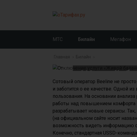
МТС
Билайн
Мегафон
Отключ
Главная
›
Билайн
›
«Живой ба
Сотовый оператор Beeline не прост
и заботится о ее качестве. Одной и
пользования. На основании анализа 
работы над повышением комфорта 
разрабатывает новые сервисы. Так, 
(на официальном сайте носит назван
возможность видеть информацию об
Конечно, стандартная USSD-команд