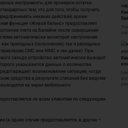
азные инструменты для проверки остатка.
тандартных тем, что для того, чтобы получить
Ка
предпринимать никаких действий, кроме
Би
ьная функция «Живой баланс» предоставляет
Узн
остоянии счета на Билайне после совершения
кар
стема автоматически мониторит наступление
 как приходных (пополнение), так и расходных
правление СМС или ММС и так далее). При
ового сальдо устройство автоматически выводит
Ка
ко
оторого указываются данные о количестве
предотвращает возникновение ситуации, когда
Бил
кие средства в результате списания без ведома
фун
раз
 выводится на экран мобильного.
предоставляется не всем клиентам по следующим
ии (в одних случая предоставляется, в других –