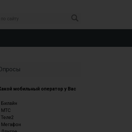
Опросы
Какой мобильный оператор у Вас
Билайн
МТС
Теле2
Мегафон
Другое