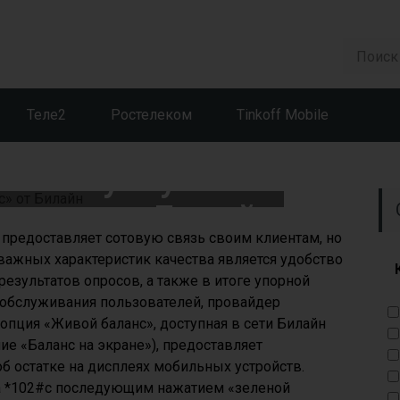
Теле2
Ростелеком
Tinkoff Mobile
ение услуги
ланс» от Билайн
о предоставляет сотовую связь своим клиентам, но
з важных характеристик качества является удобство
результатов опросов, а также в итоге упорной
обслуживания пользователей, провайдер
опция «Живой баланс», доступная в сети Билайн
ие «Баланс на экране»), предоставляет
 остатке на дисплеях мобильных устройств.
а *102#с последующим нажатием «зеленой