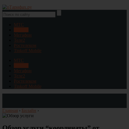
МТС
Билайн
Мегафон
Теле2
Ростелеком
Tinkoff Mobile
МТС
Билайн
Мегафон
Теле2
Ростелеком
Tinkoff Mobile
Главная
›
Билайн
›
Обзор услуги “координаты” от