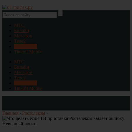
МТС
Билайн
Мегафон
Теле2
Ростелеком
Tinkoff Mobile
МТС
Билайн
Мегафон
Теле2
Ростелеком
Tinkoff Mobile
Главная
›
Ростелеком
›