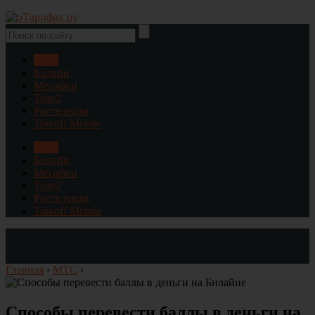
МТС
Билайн
Мегафон
Теле2
Ростелеком
Tinkoff Mobile
МТС
Билайн
Мегафон
Теле2
Ростелеком
Tinkoff Mobile
Главная
›
МТС
›
Способы перевести баллы в деньги на