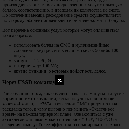
производиться оплата всех подключенных услуг с помощью
баллов, соответственно, в пределах их количества на счете.
По истечении месяца расходование средств осуществляется
по-старому: абонент оплачивает связь и заново копит бонусы.
Вот перечень основных услуг, которые могут оплачиваться
таким образом:
использовать баллы на СМС и мультимедийные
сообщения внутри сети в количестве 30, 50 либо 100
штук;
минуты – 15, 30, 60;
интернет – до 100 Мб;
другие функции, о которых пойдет речь далее.
Через USSD-команду
Информацию о том, как обменять баллы на минуты и другие
«приятности» от компании, легко получить при помощи
короткой команды *767#, в ответном СМС придет полная
раскладка того, к чему выгодно применить «Счастливое
время» на каждом тарифном плане. Ознакомиться с уже
активными опциями можно по запросу *102#, *106#. Эти
сведения помогут более эффективно спланировать расходы