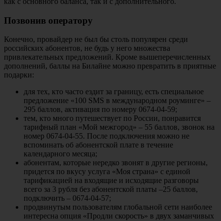
как с основного баланса, так и с дополнительного.
Позвонив оператору
Конечно, провайдер не был бы столь популярен среди
российских абонентов, не будь у него множества
привлекательных предложений. Кроме вышеперечисленных
дополнений, баллы на Билайне можно превратить в приятные
подарки:
для тех, кто часто ездит за границу, есть специальное
предложение «100 SMS в международном роуминге» –
295 баллов, активация по номеру 0674-04-59;
тем, кто много путешествует по России, понравится
тарифный план «Мой межгород» – 55 баллов, звонок на
номер 0674-04-55. После подключения можно не
вспоминать об абонентской плате в течение
календарного месяца;
абонентам, которые нередко звонят в другие регионы,
придется по вкусу услуга «Моя страна» с единой
тарификацией на входящие и исходящие разговоры
всего за 3 рубля без абонентской платы –25 баллов,
подключить – 0674-04-57;
продвинутым пользователям глобальной сети наиболее
интересна опция «Продли скорость» в двух заманчивых