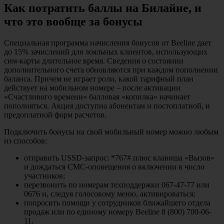
Как потратить баллы на Билайне, и
что это вообще за бонусы
Специальная программа начисления бонусов от Beeline дает
до 15% зачислений для лояльных клиентов, использующих
сим-карты длительное время. Сведения о состоянии
дополнительного счета обновляются при каждом пополнении
баланса. Причем не играет роли, какой тарифный план
действует на мобильном номере – после активации
«Счастливого времени» балловая «копилка» начинает
пополняться. Акция доступна абонентам и постоплатной, и
предоплатной форм расчетов.
Подключить бонусы на свой мобильный номер можно любым
из способов:
отправить USSD-запрос: *767# плюс клавиша «Вызов»
и дождаться СМС-оповещения о включении в число
участников;
перезвонить по номерам техподдержки 067-47-77 или
0676 и, следуя голосовому меню, активироваться;
попросить помощи у сотрудников ближайшего отдела
продаж или по единому номеру Beeline 8 (800) 700-06-
11.