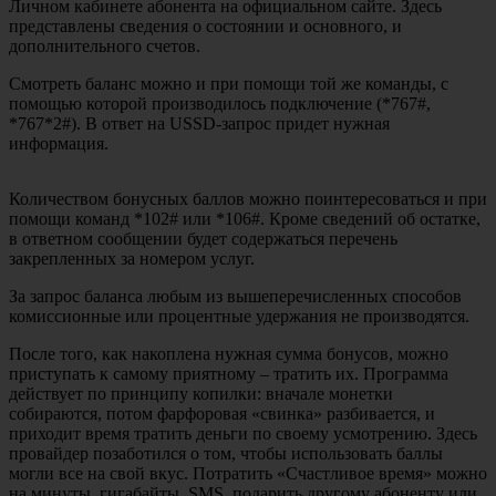
Личном кабинете абонента на официальном сайте. Здесь
представлены сведения о состоянии и основного, и
дополнительного счетов.
Смотреть баланс можно и при помощи той же команды, с
помощью которой производилось подключение (*767#,
*767*2#). В ответ на USSD-запрос придет нужная
информация.
Количеством бонусных баллов можно поинтересоваться и при
помощи команд *102# или *106#. Кроме сведений об остатке,
в ответном сообщении будет содержаться перечень
закрепленных за номером услуг.
За запрос баланса любым из вышеперечисленных способов
комиссионные или процентные удержания не производятся.
После того, как накоплена нужная сумма бонусов, можно
приступать к самому приятному – тратить их. Программа
действует по принципу копилки: вначале монетки
собираются, потом фарфоровая «свинка» разбивается, и
приходит время тратить деньги по своему усмотрению. Здесь
провайдер позаботился о том, чтобы использовать баллы
могли все на свой вкус. Потратить «Счастливое время» можно
на минуты, гигабайты, SMS, подарить другому абоненту или