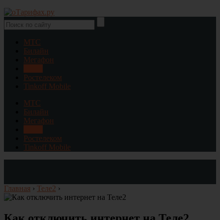
МТС
Билайн
Мегафон
Теле2
Ростелеком
Tinkoff Mobile
МТС
Билайн
Мегафон
Теле2
Ростелеком
Tinkoff Mobile
Главная
›
Теле2
›
Как отключить интернет на Теле2