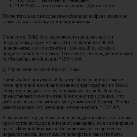
*155*210# – выключить «Чемодан»;
*155*160# – отказаться от опции «День в сети».
После того, как символьная комбинация набрана, важно не
забыть нажать кнопку инициации вызова.
У клиентов Tele2 есть возможность продлить доступ
посредством услуги «Ещё». Это 5 пакетов по 500 Мб,
подключаемых автоматически, за каждый из которых
придётся платить отдельно. Отключить автопродление можно
путём набора комбинации *155*310#.
Чрезвычайно популярный браузер Opera mini также может
стать причиной незапланированных трат трафика на Теле2.
Оператор предлагает услугу, в рамках которой абоненту
предоставляется безлимитный интернет при условии, что
действия осуществляются через упомянутый браузер. Чтобы
деактивировать эту функцию, нужно набрать *155*10#.
Если абонент предпочитал ночное бодрствование, и в это же
время суток выходил в интернет, наверняка, был активирован
пакет «Ночной безлимит». Если режим сна со временем
нормализовался, имеет смысл подобрать и заказать более