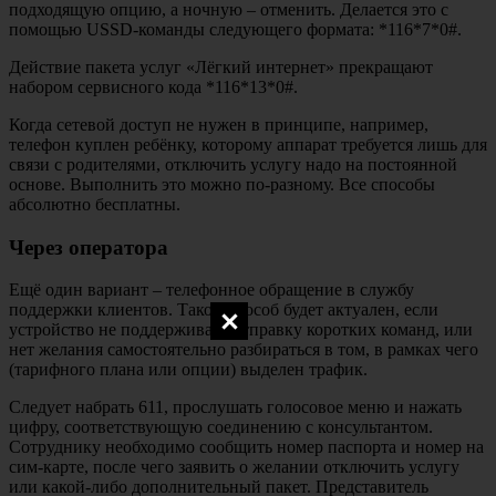
подходящую опцию, а ночную – отменить. Делается это с
помощью USSD-команды следующего формата: *116*7*0#.
Действие пакета услуг «Лёгкий интернет» прекращают
набором сервисного кода *116*13*0#.
Когда сетевой доступ не нужен в принципе, например,
телефон куплен ребёнку, которому аппарат требуется лишь для
связи с родителями, отключить услугу надо на постоянной
основе. Выполнить это можно по-разному. Все способы
абсолютно бесплатны.
Через оператора
Ещё один вариант – телефонное обращение в службу
поддержки клиентов. Такой способ будет актуален, если
устройство не поддерживает отправку коротких команд, или
нет желания самостоятельно разбираться в том, в рамках чего
(тарифного плана или опции) выделен трафик.
Следует набрать 611, прослушать голосовое меню и нажать
цифру, соответствующую соединению с консультантом.
Сотруднику необходимо сообщить номер паспорта и номер на
сим-карте, после чего заявить о желании отключить услугу
или какой-либо дополнительный пакет. Представитель