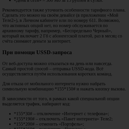
«День в сети» – 300 Мб за 15 рублей в сутки.
Рекомендуется также уточнить особенности тарифного плана.
Сделать это можно на своём девайсе (в приложении «Мой
Теле2»), в Личном кабинете или по номеру 611. Возможно,
что активных опций нет, но номер обслуживается по
архивному тарифу, например, «Беспредельно Черный»,
который включает 2 Гб с абонентской платой, раз в месяц со
счёта снимают деньги за интернет.
При помощи USSD-запроса
От веб-доступа можно отказаться на день или навсегда.
Самый простой способ – отправка USSD-кода. Всё
осуществляется путём использования коротких команд.
Для отказа от мобильного интернета нужно набрать
символьную комбинацию *155*150# и нажать кнопку вызова.
В зависимости от того, в рамках какой специальной опции
выделяется трафик, набирают код:
*155*30# – отключение «Интернет с телефона»;
*155*190# – отключить «Пакет интернета» Теле2;
*155*200# – отменить «Портфель»;